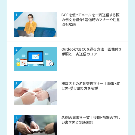
1
BCCを使ってメールを一斉送信する際
の例文を紹介！送信時のマナーや注意
点も解説
2
OutlookでBCCを送る方法｜画像付き
手順と一斉送信のコツ
3
複数名との名刺交換マナー｜順番・渡
し方・受け取り方を解説
4
名刺の肩書き一覧｜役職・部署の正し
い書き方と英語表記