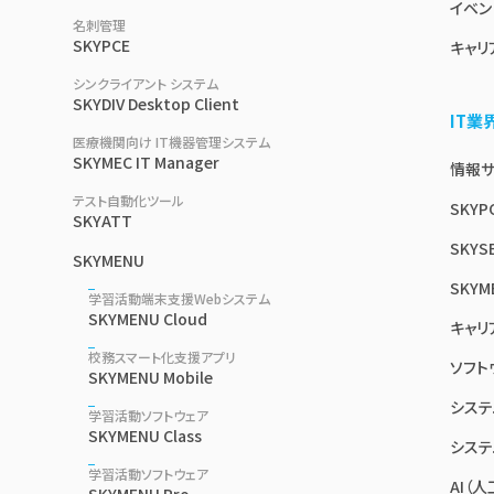
イベン
名刺管理
SKYPCE
キャリ
シンクライアント システム
SKYDIV Desktop Client
IT
医療機関向け IT機器管理システム
SKYMEC IT Manager
情報サイ
テスト自動化ツール
SKYP
SKYATT
SKYSE
SKYMENU
SKYM
学習活動端末支援Webシステム
SKYMENU Cloud
キャリ
校務スマート化支援アプリ
ソフト
SKYMENU Mobile
システ
学習活動ソフトウェア
SKYMENU Class
システ
学習活動ソフトウェア
AI（