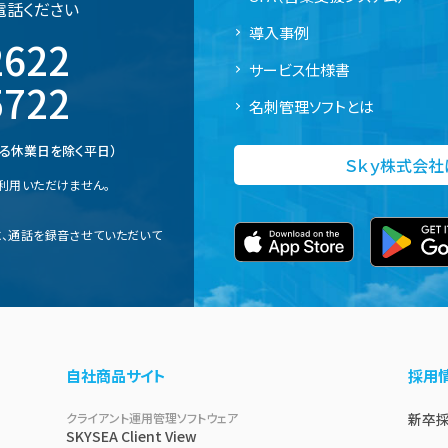
電話ください
導入事例
2622
サービス仕様書
5722
名刺管理ソフトとは
定める休業日を除く平日）
Ｓｋｙ株式会
利用いただけません。
、通話を録音させていただいて
自社商品サイト
採用
クライアント運用管理ソフトウェア
新卒
SKYSEA Client View