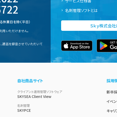
サービス仕様書
5722
名刺管理ソフトとは
定める休業日を除く平日）
Ｓｋｙ株式会
利用いただけません。
、通話を録音させていただいて
自社商品サイト
採用
クライアント運用管理ソフトウェア
新卒
SKYSEA Client View
イベン
名刺管理
SKYPCE
キャリ