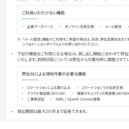
ご利用いただけない機能
企業データベース
オンライン名刺交換
メール配信
「メール配信」機能のご利用をご希望の場合は、別途、弊社営業担当まで
ンフォメーションダイアルよりお問い合わせください。
下記の機能をご利用になる場合は、貸し出し開始に合わせて弊社
いたします。訪問日程については弊社からの案内時に調整させてい
弊社SEによる現地作業が必要な機能
スマートフォンによる取り込み
スマートフォンでの名刺交換
クラウド電話帳（SKYCEB）
情報セキュリティ対策連携（SKYSEA Cli
二要素認証
SAML / OpenID Connect連携
貸出期間は最大2か月まで延長できます。