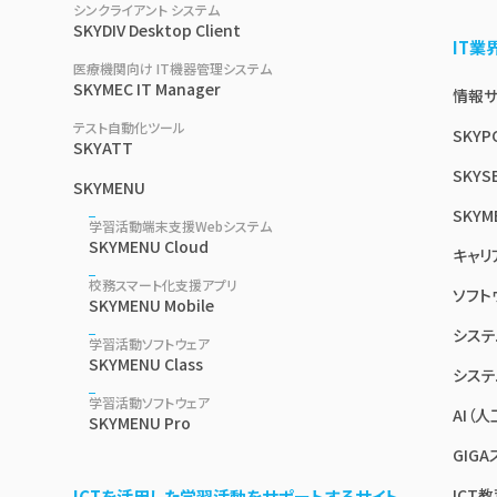
シンクライアント システム
SKYDIV Desktop Client
IT
医療機関向け IT機器管理システム
SKYMEC IT Manager
情報サイ
テスト自動化ツール
SKYP
SKYATT
SKYSE
SKYMENU
SKYM
学習活動端末支援Webシステム
SKYMENU Cloud
キャリ
校務スマート化支援アプリ
ソフト
SKYMENU Mobile
システ
学習活動ソフトウェア
SKYMENU Class
システ
学習活動ソフトウェア
AI（
SKYMENU Pro
GIG
ICT
ICTを活用した学習活動をサポートするサイト