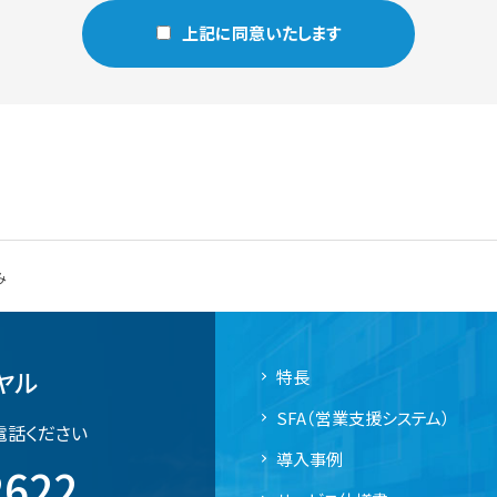
上記に同意いたします
み
ヤル
特長
SFA（営業支援システム）
電話ください
導入事例
2622