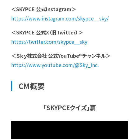
＜SKYPCE 公式Instagram＞
https://www.instagram.com/skypce__sky/
＜SKYPCE 公式X（旧Twitter）＞
https://twitter.com/skypce__sky
＜Ｓｋｙ株式会社 公式YouTube™チャンネル＞
https://www.youtube.com/@Sky_Inc.
CM概要
「SKYPCEクイズ」篇