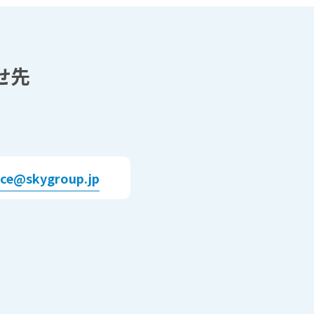
せ先
pce@skygroup.jp