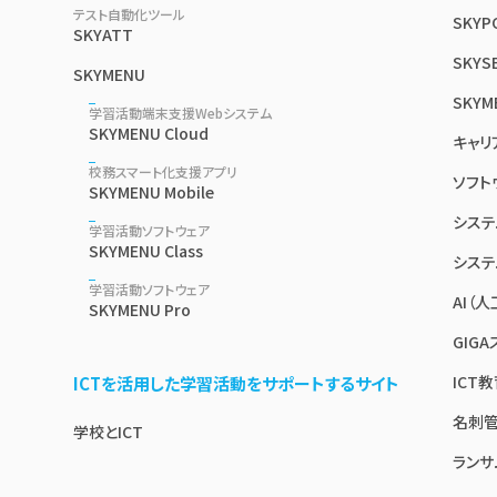
テスト自動化ツール
SKYP
SKYATT
SKYSE
SKYMENU
SKYM
学習活動端末支援Webシステム
SKYMENU Cloud
キャリ
校務スマート化支援アプリ
ソフト
SKYMENU Mobile
システ
学習活動ソフトウェア
SKYMENU Class
システ
学習活動ソフトウェア
AI（
SKYMENU Pro
GIG
ICT
ICTを活用した学習活動をサポートするサイト
名刺管
学校とICT
ランサ