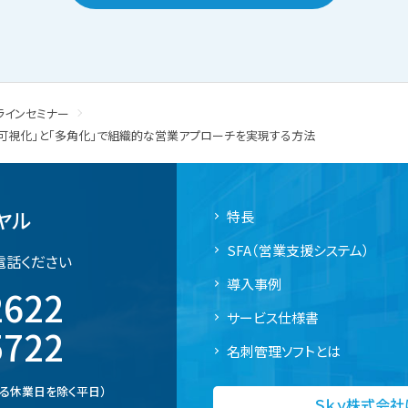
ラインセミナー
可視化」と「多角化」で組織的な営業アプローチを実現する方法
ヤル
特長
SFA（営業支援システム）
電話ください
導入事例
2622
サービス仕様書
5722
名刺管理ソフトとは
定める休業日を除く平日）
Ｓｋｙ株式会