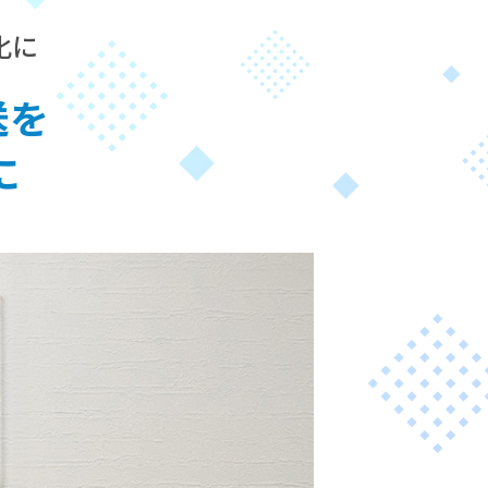
化に
送を
に