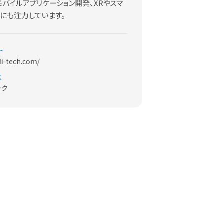
バイルアプリケーション開発、XRやスマ
発にも注力しています。
ト
di-tech.com/
ス
ック