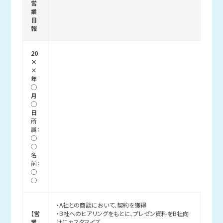
営
業
日
報
20
×
×
年
◯
月
◯
日
所
属：
◯
◯
名
前：
◯
◯
・A社との商談において、契約を獲得
【営
・B社へのヒアリングをもとに、プレゼン資料をB社向
業
けにカスタマイズ