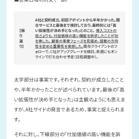
A社と契約成立。初回アポイントから半年かかった。競
合サービスと最後まで検討しており、最終的には「高
【振
い拡張性が決め手となった」とのこと。
導入コストの
り
低さよりも、付加価値の高い機能を訴求したことが功
返
を奏した。 顧客の事業フェーズを見極め、提案の方向
り】
性を定める重要性を実感した。
既存クライアントのフ
ォローで、C社がアップグレードを検討。来週にもオン
ラインで打ち合わせ予定（日程調整中）。
太字部分は事実です。それぞれ、契約が成立したこと
や、半年かかったことが述べられています。最後の「高
い拡張性が決め手となった」は主観のようにも思えま
すが、A社サイドの発言であるため、事実と捉えられま
す。
それに対し、下線部分の「付加価値の高い機能を訴