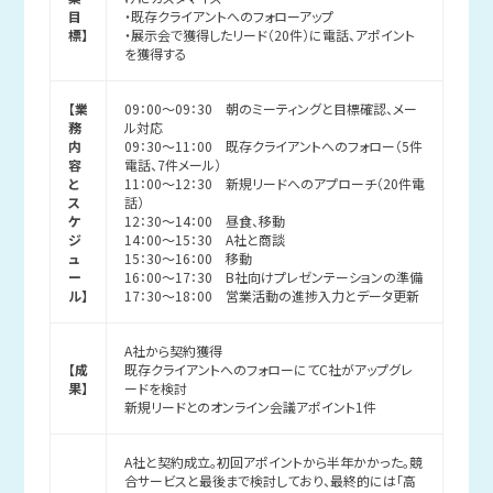
目
・既存クライアントへのフォローアップ
標】
・展示会で獲得したリード（20件）に電話、アポイント
を獲得する
【業
09：00～09：30 朝のミーティングと目標確認、メー
務
ル対応
内
09：30～11：00 既存クライアントへのフォロー（5件
容
電話、7件メール）
と
11：00～12：30 新規リードへのアプローチ（20件電
ス
話）
ケ
12：30～14：00 昼食、移動
ジ
14：00～15：30 A社と商談
ュ
15：30～16：00 移動
ー
16：00～17：30 B社向けプレゼンテーションの準備
ル】
17：30～18：00 営業活動の進捗入力とデータ更新
A社から契約獲得
【成
既存クライアントへのフォローにてC社がアップグレ
果】
ードを検討
新規リードとのオンライン会議アポイント1件
A社と契約成立。初回アポイントから半年かかった。競
合サービスと最後まで検討しており、最終的には「高