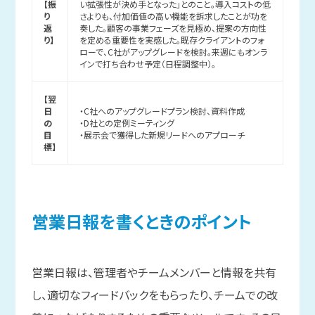
【振
い拡張性が決め手となった」とのこと。導入コストの低
り
さよりも、付加価値の高い機能を訴求したことが功を
返
奏した。顧客の事業フェーズを見極め、提案の方向性
り】
を定める重要性を実感した。既存クライアントのフォ
ローで、C社がアップグレードを検討。来週にもオンラ
インで打ち合わせ予定（日程調整中）。
【翌
日
・C社へのアップグレードプラン検討、資料作成
の
・D社との定例ミーティング
目
・展示会で獲得した新規リードへのアプローチ
標】
営業日報を
書く
ときの
ポイント
営業日報は、管理者やチームメンバーと情報を共有
し、適切なフィードバックをもらったり、チームでの改