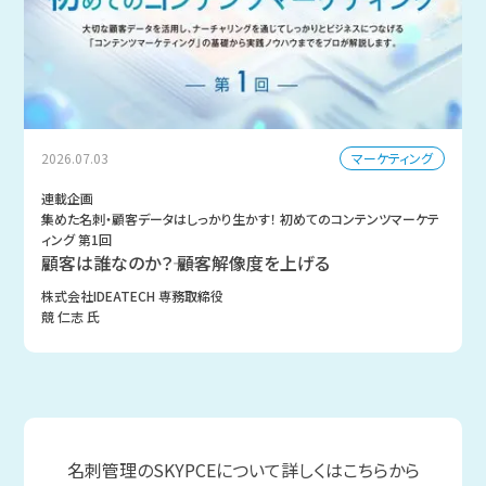
マーケティング
2026.07.03
連載企画
集めた名刺・顧客データはしっかり生かす！ 初めてのコンテンツマーケテ
ィング 第1回
顧客は誰なのか？―― 顧客解像度を上げる
株式会社IDEATECH 専務取締役
競 仁志 氏
名刺管理のSKYPCEについて詳しくはこちらから