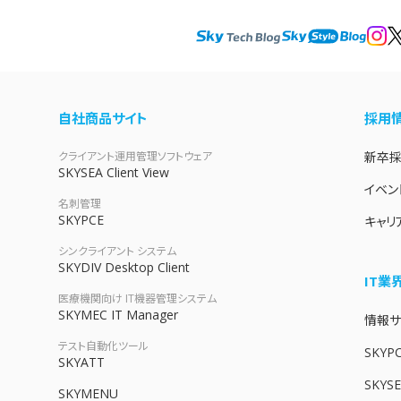
申し訳ございません。
ーが発生しました。しばらく時間をおいてから再度お試しくだ
自社商品サイト
採用
クライアント運用管理ソフトウェア
新卒
SKYSEA Client View
イベン
名刺管理
SKYPCE
キャリ
シンクライアント システム
SKYDIV Desktop Client
IT
医療機関向け IT機器管理システム
SKYMEC IT Manager
情報サイ
テスト自動化ツール
SKYP
SKYATT
SKYSE
SKYMENU