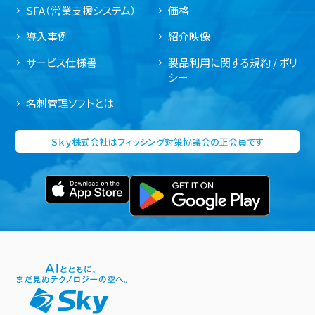
SFA（営業支援システム）
価格
導入事例
紹介映像
サービス仕様書
製品利用に関する規約 / ポリ
シー
名刺管理ソフトとは
Ｓｋｙ株式会社はフィッシング対策協議会の正会員です